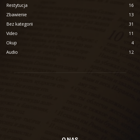
Restytucja
16
Zbawienie
13
Bez kategorii
31
Video
11
Okup
4
Audio
12
O NAS