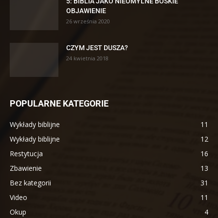
5: BIBLIA JAKO NIEOMYLNE BOSKIE
OBJAWIENIE
26 września 2020
CZYM JEST DUSZA?
24 kwietnia 2018
POPULARNE KATEGORIE
Wykłady biblijne
11
Wykłady biblijne
12
Restytucja
16
Zbawienie
13
Bez kategorii
31
Video
11
Okup
4