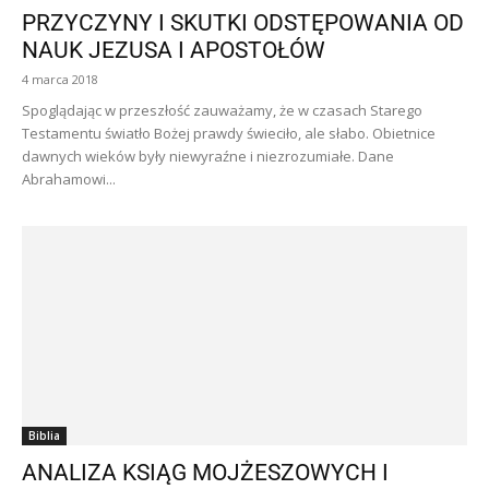
PRZYCZYNY I SKUTKI ODSTĘPOWANIA OD
NAUK JEZUSA I APOSTOŁÓW
4 marca 2018
Spoglądając w przeszłość zauważamy, że w czasach Starego
Testamentu światło Bożej prawdy świeciło, ale słabo. Obietnice
dawnych wieków były niewyraźne i niezrozumiałe. Dane
Abrahamowi...
Biblia
ANALIZA KSIĄG MOJŻESZOWYCH I