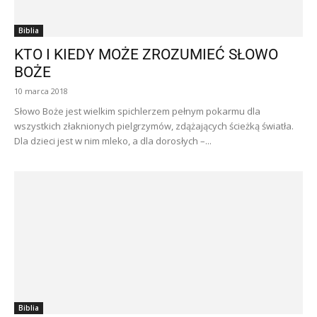
Biblia
KTO I KIEDY MOŻE ZROZUMIEĆ SŁOWO
BOŻE
10 marca 2018
Słowo Boże jest wielkim spichlerzem pełnym pokarmu dla
wszystkich złaknionych pielgrzymów, zdążających ścieżką światła.
Dla dzieci jest w nim mleko, a dla dorosłych –...
Biblia