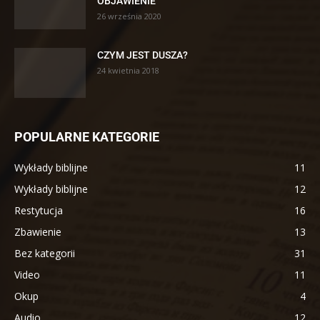
OBJAWIENIE
26 września 2020
CZYM JEST DUSZA?
24 kwietnia 2018
POPULARNE KATEGORIE
Wykłady biblijne
11
Wykłady biblijne
12
Restytucja
16
Zbawienie
13
Bez kategorii
31
Video
11
Okup
4
Audio
12