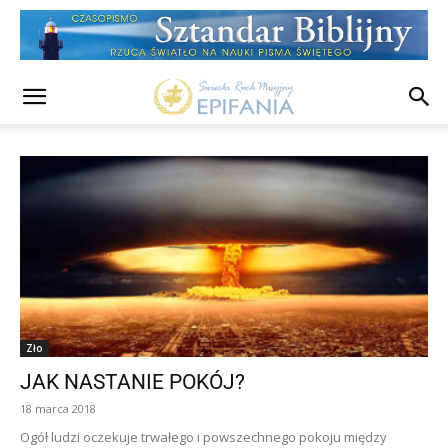
Zło
JAK NASTANIE POKÓJ?
18 marca 2018
Ogół ludzi oczekuje trwałego i powszechnego pokoju między