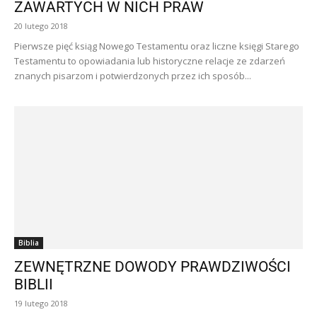
ZAWARTYCH W NICH PRAW
20 lutego 2018
Pierwsze pięć ksiąg Nowego Testamentu oraz liczne księgi Starego
Testamentu to opowiadania lub historyczne relacje ze zdarzeń
znanych pisarzom i potwierdzonych przez ich sposób...
Biblia
ZEWNĘTRZNE DOWODY PRAWDZIWOŚCI
BIBLII
19 lutego 2018