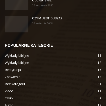
OBJAWIENIE
26 września 2020
CZYM JEST DUSZA?
24 kwietnia 2018
POPULARNE KATEGORIE
Wykłady biblijne
11
Wykłady biblijne
12
Restytucja
16
Zbawienie
13
Bez kategorii
31
Video
11
Okup
4
Audio
12