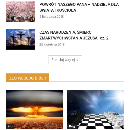
POWRÓT NASZEGO PANA – NADZIEJA DLA
ŚWIATA I KOŚCIOŁA
5 listopada 2018
CZAS NARODZENIA, ŚMIERCI I
ZMARTWYCHWSTANIA JEZUSA | cz. 2
25 kwietnia 2018
Załaduj więcej
ZŁO WEDŁUG BIBLII
Zło
Bóg