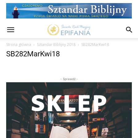
Strona główna
Sztandar Biblijny 2018
SB282MarKwi18
SB282MarKwi18
- Sprawdź -