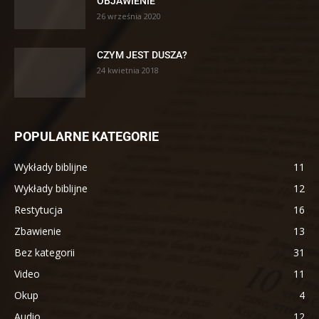
OBJAWIENIE
26 września 2020
CZYM JEST DUSZA?
24 kwietnia 2018
POPULARNE KATEGORIE
Wykłady biblijne
11
Wykłady biblijne
12
Restytucja
16
Zbawienie
13
Bez kategorii
31
Video
11
Okup
4
Audio
12